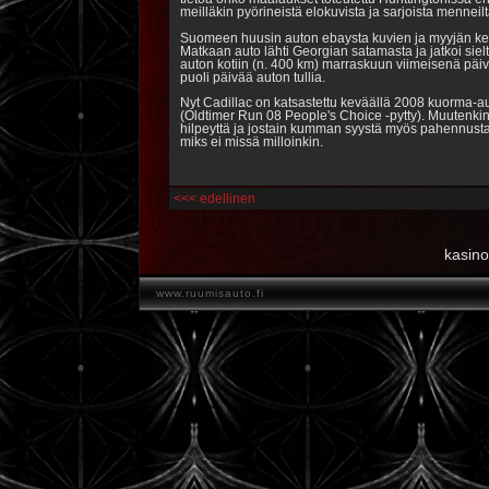
meilläkin pyörineistä elokuvista ja sarjoista menneilt
Suomeen huusin auton ebaysta kuvien ja myyjän ke
Matkaan auto lähti Georgian satamasta ja jatkoi siel
auton kotiin (n. 400 km) marraskuun viimeisenä päivä
puoli päivää auton tullia.
Nyt Cadillac on katsastettu keväällä 2008 kuorma-a
(Oldtimer Run 08 People's Choice -pytty). Muutenkin
hilpeyttä ja jostain kumman syystä myös pahennusta
miks ei missä milloinkin.
<<< edellinen
kasin
www.ruumisauto.fi