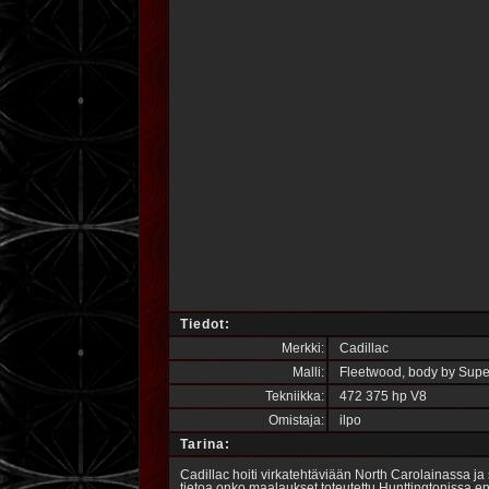
Tiedot:
Merkki:
Cadillac
Malli:
Fleetwood, body by Super
Tekniikka:
472 375 hp V8
Omistaja:
ilpo
Tarina:
Cadillac hoiti virkatehtäviään North Carolainassa ja s
tietoa onko maalaukset toteutettu Hunttingtonissa 